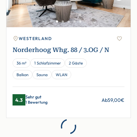
Next
WESTERLAND
Norderhoog Whg. 88 / 3.OG / N
36 m²
1 Schlafzimmer
2 Gäste
Balkon
Sauna
WLAN
Sehr gut
4.3
Ab
59,00
€
1 Bewertung