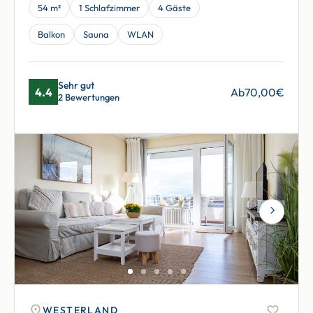
54 m²
1 Schlafzimmer
4 Gäste
Balkon
Sauna
WLAN
Sehr gut
4.4
Ab
70,00
€
2 Bewertungen
Next
WESTERLAND