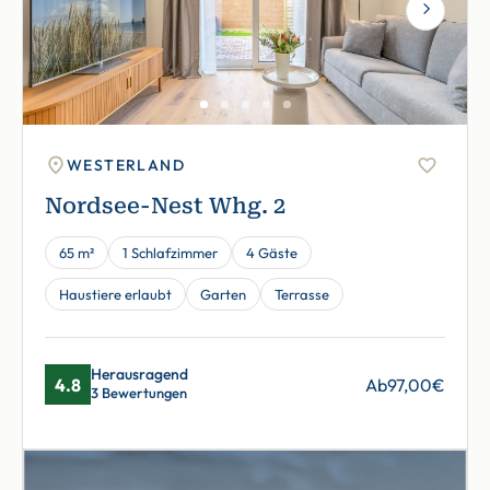
Next
WESTERLAND
Nordsee-Nest Whg. 2
65 m²
1 Schlafzimmer
4 Gäste
Haustiere erlaubt
Garten
Terrasse
Herausragend
4.8
Ab
97,00
€
3 Bewertungen