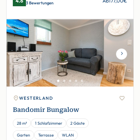
4.6
Ab
177,00
€
3 Bewertungen
Next
WESTERLAND
Bandomir Bungalow
28 m²
1 Schlafzimmer
2 Gäste
Garten
Terrasse
WLAN