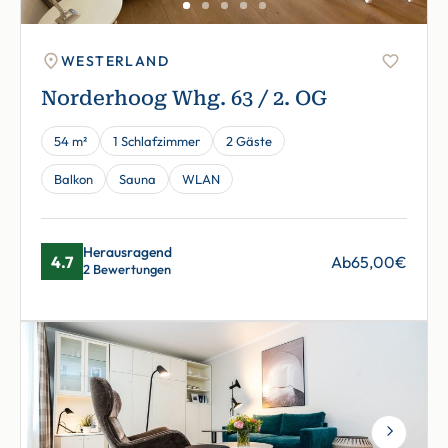
WESTERLAND
Norderhoog Whg. 63 / 2. OG
54 m²
1 Schlafzimmer
2 Gäste
Balkon
Sauna
WLAN
Herausragend
4.7
Ab
65,00
€
2 Bewertungen