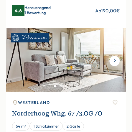
Herausragend
4.6
Ab
190,00
€
1 Bewertung
Next
WESTERLAND
Norderhoog Whg. 67 /3.OG /O
54 m²
1 Schlafzimmer
2 Gäste