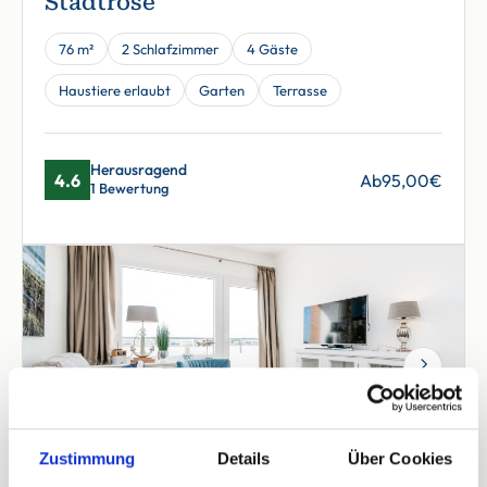
Stadtrose
76 m²
2 Schlafzimmer
4 Gäste
Haustiere erlaubt
Garten
Terrasse
Herausragend
4.6
Ab
95,00
€
1 Bewertung
Next
Zustimmung
Details
Über Cookies