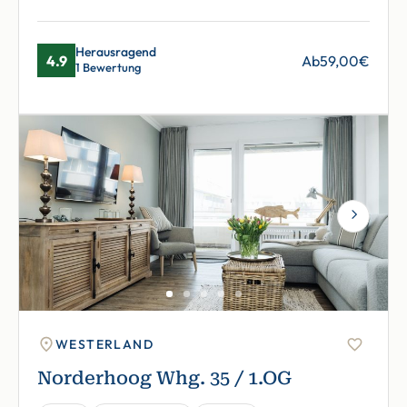
Herausragend
4.9
Ab
59,00
€
1 Bewertung
Next
WESTERLAND
Norderhoog Whg. 35 / 1.OG