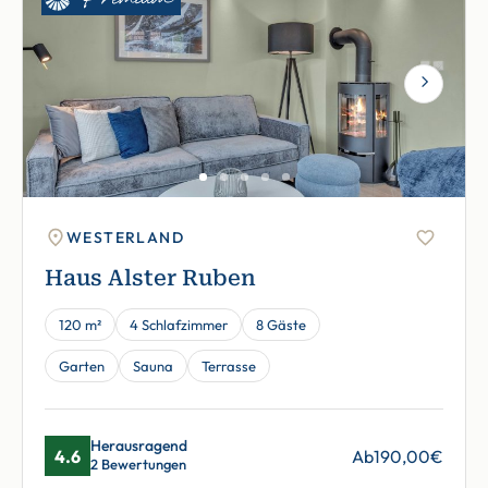
Next
WESTERLAND
Haus Alster Ruben
120 m²
4 Schlafzimmer
8 Gäste
Garten
Sauna
Terrasse
Herausragend
4.6
Ab
190,00
€
2 Bewertungen