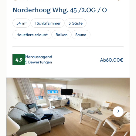
Norderhoog Whg. 45 /2.OG / O
54 m²
1 Schlafzimmer
3 Gäste
Haustiere erlaubt
Balkon
Sauna
Herausragend
4.9
Ab
60,00
€
5 Bewertungen
Next