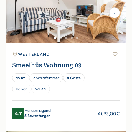
Next
WESTERLAND
Smeelhüs Wohnung 03
65 m²
2 Schlafzimmer
4 Gäste
Balkon
WLAN
Herausragend
4.7
Ab
93,00
€
5 Bewertungen