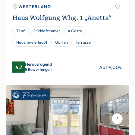
WESTERLAND
Haus Wolfgang Whg. 1 „Anetta“
71 m²
2 Schlafzimmer
4 Gäste
Haustiere erlaubt
Garten
Terrasse
Herausragend
4.7
Ab
119,00
€
5 Bewertungen
Next