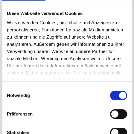
WESTERLAND
Diese Webseite verwendet Cookies
Haus Nordland Whg. 110 „Nordic
Wir verwenden Cookies, um Inhalte und Anzeigen zu
Suite“
personalisieren, Funktionen für soziale Medien anbieten
zu können und die Zugriffe auf unsere Website zu
45 m²
1 Schlafzimmer
2 Gäste
analysieren. Außerdem geben wir Informationen zu Ihrer
Verwendung unserer Website an unsere Partner für
Balkon
Sauna
WLAN
soziale Medien, Werbung und Analysen weiter. Unsere
Partner führen diese Informationen möglicherweise mit
weiteren Daten zusammen, die Sie ihnen bereitgestellt
Sehr gut
4.3
Ab
77,00
€
3 Bewertungen
haben oder die sie im Rahmen Ihrer Nutzung der Dienste
gesammelt haben.
Einwilligungsauswahl
Notwendig
Präferenzen
Next
Statistiken