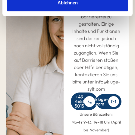
Wir bemühen uns,
Ablehnen
unsere Website
barrierefrei zu
gestalten. Einige
Inhalte und Funktionen
sind derzeit jedoch
noch nicht vollständig
zugänglich. Wenn Sie
auf Barrieren stoßen
oder Hilfe benötigen,
kontaktieren Sie uns
bitte unter info@kluge-
sylt.com
+49
info@kluge-
4651
sylt.com
5015
Unsere Bürozeiten:
Mo–Fr 9–13, 14–18 Uhr (April
bis November)