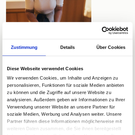
Zustimmung
Details
Über Cookies
© Peter Bender l Sylt Marketing
Sylter Welle in Westerland
Diese Webseite verwendet Cookies
SYLTSEA HAFEN SPA in List
Syltness Center
Wir verwenden Cookies, um Inhalte und Anzeigen zu
personalisieren, Funktionen für soziale Medien anbieten
zu können und die Zugriffe auf unsere Website zu
Fitness für graue Tage
analysieren. Außerdem geben wir Informationen zu Ihrer
Verwendung unserer Website an unsere Partner für
soziale Medien, Werbung und Analysen weiter. Unsere
Physiotherapie & Massage
Partner führen diese Informationen möglicherweise mit
weiteren Daten zusammen, die Sie ihnen bereitgestellt