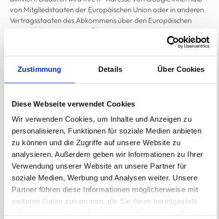
von Mitgliedstaaten der Europäischen Union oder in anderen
Vertragsstaaten des Abkommens über den Europäischen
Wirtschaftsraum vor der Übermittlung in die USA gekürzt. Nur
in Ausnahmefällen wird die volle IP-Adresse an einen Server
von Google in den USA übertragen und dort gekürzt. Im
Auftrag des Betreibers dieser Website wird Google diese
Zustimmung
Details
Über Cookies
Informationen benutzen, um Ihre Nutzung der Website
auszuwerten, um Reports über die Websiteaktivitäten
zusammenzustellen und um weitere mit der Websitenutzung
Diese Webseite verwendet Cookies
und der Internetnutzung verbundene Dienstleistungen
gegenüber dem Websitebetreiber zu erbringen. Die im
Wir verwenden Cookies, um Inhalte und Anzeigen zu
Rahmen von Google Analytics von Ihrem Browser
personalisieren, Funktionen für soziale Medien anbieten
übermittelte IP-Adresse wird nicht mit anderen Daten von
zu können und die Zugriffe auf unsere Website zu
Google zusammengeführt.
analysieren. Außerdem geben wir Informationen zu Ihrer
Verwendung unserer Website an unsere Partner für
BROWSER PLUGIN
soziale Medien, Werbung und Analysen weiter. Unsere
Partner führen diese Informationen möglicherweise mit
Sie können die Speicherung der Cookies durch eine
weiteren Daten zusammen, die Sie ihnen bereitgestellt
entsprechende Einstellung Ihrer Browser-Software verhindern;
haben oder die sie im Rahmen Ihrer Nutzung der Dienste
wir weisen Sie jedoch darauf hin, dass Sie in diesem Fall