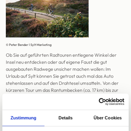
© Peter Bender l Sylt Marketing
Ob Sie auf geführten Radtouren entlegene Winkel der
Insel neu entdecken oder auf eigene Faust die gut
ausgebauten Radwege unsicher machen wollen: Im
Urlaub auf Sylt können Sie getrost auch mal das Auto
stehenlassen und auf den Drahtesel umsatteln. Von der
kürzeren Tour um das Rantumbecken (ca. 17 km) bis zur
großen Nord-Rundtour entlang des Wattenmeers und
vorbei an der Lister Wanderdüne (52 km) finden
Sie
hier
tolle Radrouten im Überblick. In den letzten
Jahren sind E-Bikes immer beliebter geworden – kein
Zustimmung
Details
Über Cookies
Wunder, wenn man bedenkt, dass das Sylter Wetter nicht