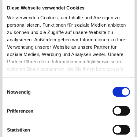
immer nur Rückenwind, sondern auch viel Gegenwind
Diese Webseite verwendet Cookies
bereithält. Darauf haben sich die vielen
Fahrradvermietungen auf der Insel natürlich eingestellt
Wir verwenden Cookies, um Inhalte und Anzeigen zu
und ihr Sortiment um Räder mit Elektromotor erweitert:
personalisieren, Funktionen für soziale Medien anbieten
Lydias Fahrradverleih
zu können und die Zugriffe auf unsere Website zu
M&M Fahrradverleih Sylt
analysieren. Außerdem geben wir Informationen zu Ihrer
Leksus Fahrradvermietung
Verwendung unserer Website an unsere Partner für
soziale Medien, Werbung und Analysen weiter. Unsere
Fitness für graue Tage
Partner führen diese Informationen möglicherweise mit
weiteren Daten zusammen, die Sie ihnen bereitgestellt
haben oder die sie im Rahmen Ihrer Nutzung der Dienste
gesammelt haben.
Golfen auf Sylt
Einwilligungsauswahl
Notwendig
Ponyreiten, Ausritte und Reitställe
Präferenzen
Statistiken
Tennisplätze und -clubs