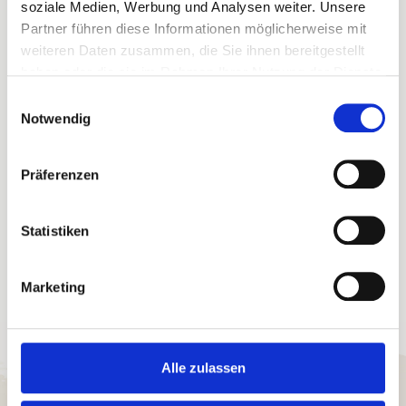
soziale Medien, Werbung und Analysen weiter. Unsere
Ihre Buchungsvorteile
Partner führen diese Informationen möglicherweise mit
weiteren Daten zusammen, die Sie ihnen bereitgestellt
Sofortige Buchungsbestätigung
haben oder die sie im Rahmen Ihrer Nutzung der Dienste
Flexible An- und Abreise 24/7
Bestpreis-Garantie für Ihren Urlaub
gesammelt haben.
Einwilligungsauswahl
Persönlicher Ansprechpartner vor Ort
Notwendig
Willkommensgruß in der Ferienunterkunft
eigene Haustechniker
eigene Hausdamen
Präferenzen
Statistiken
Marketing
Alle zulassen