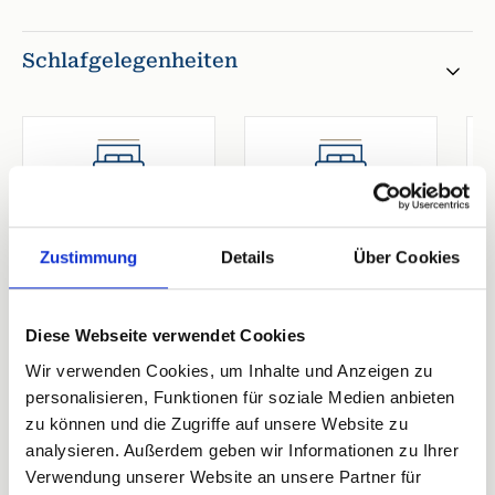
Schlafgelegenheiten
1. Schlafzimmer
2. Schlafzimmer
Doppelbett
Doppelbett
Breite 170-180 cm
Breite 170-180 cm
Zustimmung
Details
Über Cookies
Offenes Fußende
Offenes Fußende
Diese Webseite verwendet Cookies
Wir verwenden Cookies, um Inhalte und Anzeigen zu
4 Bewertungen
personalisieren, Funktionen für soziale Medien anbieten
zu können und die Zugriffe auf unsere Website zu
analysieren. Außerdem geben wir Informationen zu Ihrer
Verwendung unserer Website an unsere Partner für