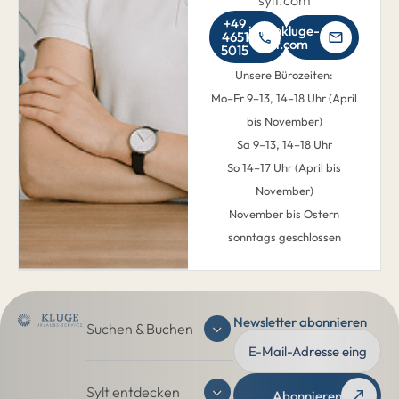
sylt.com
+49
info@kluge-
4651
sylt.com
5015
Unsere Bürozeiten:
Mo–Fr 9–13, 14–18 Uhr (April
bis November)
Sa 9–13, 14–18 Uhr
So 14–17 Uhr (April bis
November)
November bis Ostern
sonntags geschlossen
Newsletter abonnieren
Suchen & Buchen
Sylt entdecken
Abonnieren