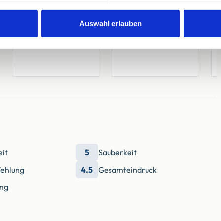
3. Schlafzimmer
4. Schlafzimmer
Kleines Doppelbett
Einzelbett
Auswahl erlauben
Breite < 170 cm
Offenes Fußende
eit
5
Sauberkeit
ehlung
4.5
Gesamteindruck
ung