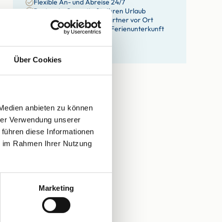
Flexible An- und Abreise 24/7
Bestpreis-Garantie für Ihren Urlaub
Persönlicher Ansprechpartner vor Ort
Willkommensgruß in der Ferienunterkunft
eigene Haustechniker
eigene Hausdamen
Über Cookies
 Medien anbieten zu können
hrer Verwendung unserer
 führen diese Informationen
ie im Rahmen Ihrer Nutzung
Marketing