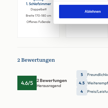
1. Schlafzimmer
2. Schlafzimmer
Doppelbett
Doppelbett
Ablehnen
Breite 170-180 cm
Breite 170-180 cm
Offenes Fußende
Offenes Fußende
2 Bewertungen
5
Freundlichk
2 Bewertungen
4.6/5
4.5
Weiterempf
Herausragend
4
Preis/Leist