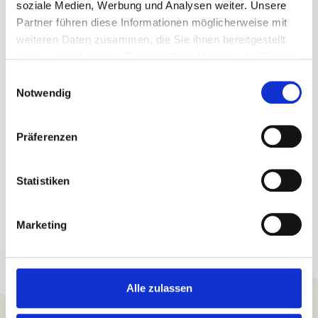
soziale Medien, Werbung und Analysen weiter. Unsere
Ihre Buchungsvorteile
Partner führen diese Informationen möglicherweise mit
weiteren Daten zusammen, die Sie ihnen bereitgestellt
Sofortige Buchungsbestätigung
haben oder die sie im Rahmen Ihrer Nutzung der Dienste
Flexible An- und Abreise 24/7
Bestpreis-Garantie für Ihren Urlaub
gesammelt haben.
Einwilligungsauswahl
Persönlicher Ansprechpartner vor Ort
Notwendig
Willkommensgruß in der Ferienunterkunft
eigene Haustechniker
eigene Hausdamen
Präferenzen
Statistiken
Marketing
Alle zulassen