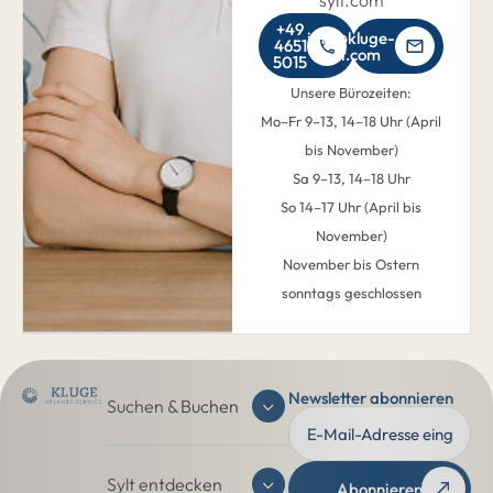
sylt.com
+49
info@kluge-
4651
sylt.com
5015
Unsere Bürozeiten:
Mo–Fr 9–13, 14–18 Uhr (April
bis November)
Sa 9–13, 14–18 Uhr
So 14–17 Uhr (April bis
November)
November bis Ostern
sonntags geschlossen
Newsletter abonnieren
Suchen & Buchen
Sylt entdecken
Abonnieren