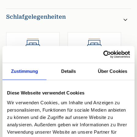
Schlafgelegenheiten
1. Schlafzimmer
2. Schlafzimmer
Doppelbett
Doppelbett
Breite 170-180 cm
Breite 170-180 cm
Zustimmung
Details
Über Cookies
Offenes Fußende
Offenes Fußende
Diese Webseite verwendet Cookies
Wir verwenden Cookies, um Inhalte und Anzeigen zu
2 Bewertungen
personalisieren, Funktionen für soziale Medien anbieten
zu können und die Zugriffe auf unsere Website zu
analysieren. Außerdem geben wir Informationen zu Ihrer
Verwendung unserer Website an unsere Partner für