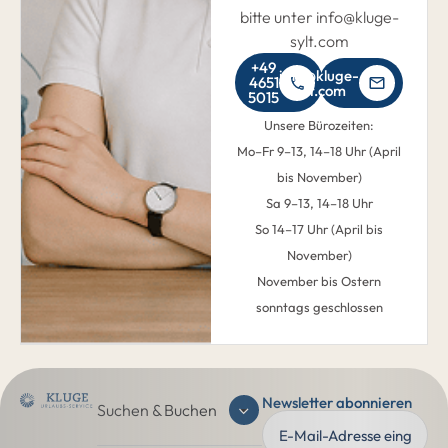
bitte unter info@kluge-
sylt.com
+49
info@kluge-
4651
sylt.com
5015
Unsere Bürozeiten:
Mo–Fr 9–13, 14–18 Uhr (April
bis November)
Sa 9–13, 14–18 Uhr
So 14–17 Uhr (April bis
November)
November bis Ostern
sonntags geschlossen
Newsletter abonnieren
Suchen & Buchen