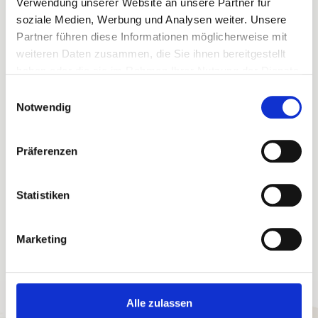
Verwendung unserer Website an unsere Partner für
soziale Medien, Werbung und Analysen weiter. Unsere
Partner führen diese Informationen möglicherweise mit
Ihre Buchungsvorteile
weiteren Daten zusammen, die Sie ihnen bereitgestellt
haben oder die sie im Rahmen Ihrer Nutzung der Dienste
Sofortige Buchungsbestätigung
Flexible An- und Abreise 24/7
gesammelt haben.
Einwilligungsauswahl
Bestpreis-Garantie für Ihren Urlaub
Notwendig
Persönlicher Ansprechpartner vor Ort
Willkommensgruß in der Ferienunterkunft
eigene Haustechniker
eigene Hausdamen
Präferenzen
Statistiken
Marketing
Alle zulassen