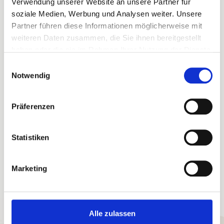
Verwendung unserer Website an unsere Partner für
soziale Medien, Werbung und Analysen weiter. Unsere
Partner führen diese Informationen möglicherweise mit
Ihre Buchungsvorteile
weiteren Daten zusammen, die Sie ihnen bereitgestellt
haben oder die sie im Rahmen Ihrer Nutzung der Dienste
Sofortige Buchungsbestätigung
Flexible An- und Abreise 24/7
gesammelt haben.
Einwilligungsauswahl
Bestpreis-Garantie für Ihren Urlaub
Notwendig
Persönlicher Ansprechpartner vor Ort
Willkommensgruß in der Ferienunterkunft
eigene Haustechniker
eigene Hausdamen
Präferenzen
Statistiken
Marketing
Alle zulassen