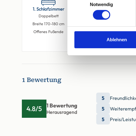
Notwendig
1. Schlafzimmer
1. Wohnzimmer
Doppelbett
Einzelbett
Breite 170-180 cm
(Sofa)
Offenes Fußende
Ablehnen
1 Bewertung
5
Freundlichk
1 Bewertung
4.8/5
5
Weiterempf
Herausragend
5
Preis/Leist