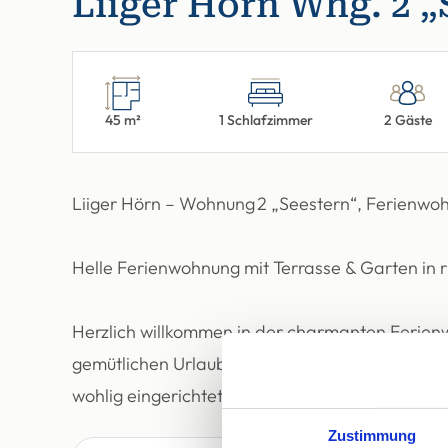
Liiger Hörn Whg. 2 „
45 m²
1 Schlafzimmer
2 Gäste
Liiger Hörn – Wohnung 2 „Seestern“, Ferienwo
Helle Ferienwohnung mit Terrasse & Garten in r
Herzlich willkommen in der charmanten Ferien
gemütlichen Urlaubsdomizil in Tinnum auf der N
wohlig eingerichtete...
Zustimmung