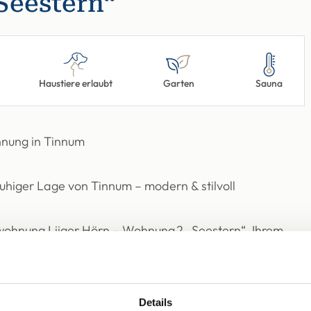
Seestern“
Haustiere erlaubt
Garten
Sauna
hnung in Tinnum
uhiger Lage von Tinnum – modern & stilvoll
wohnung Liiger Hörn – Wohnung 2 „Seestern“, Ihrem
ordseeinsel Sylt. Diese modern gestaltete und zugleich
Details