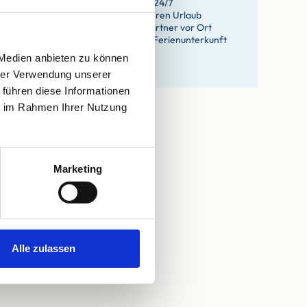
Flexible An- und Abreise 24/7
Bestpreis-Garantie für Ihren Urlaub
Persönlicher Ansprechpartner vor Ort
Willkommensgruß in der Ferienunterkunft
eigene Haustechniker
 Medien anbieten zu können
eigene Hausdamen
hrer Verwendung unserer
 führen diese Informationen
ie im Rahmen Ihrer Nutzung
Marketing
Alle zulassen