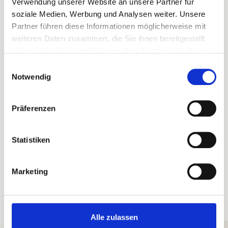
Verwendung unserer Website an unsere Partner für
soziale Medien, Werbung und Analysen weiter. Unsere
Partner führen diese Informationen möglicherweise mit
Ihre Buchungsvorteile
weiteren Daten zusammen, die Sie ihnen bereitgestellt
haben oder die sie im Rahmen Ihrer Nutzung der Dienste
Sofortige Buchungsbestätigung
Flexible An- und Abreise 24/7
gesammelt haben.
Einwilligungsauswahl
Bestpreis-Garantie für Ihren Urlaub
Notwendig
Persönlicher Ansprechpartner vor Ort
Willkommensgruß in der Ferienunterkunft
eigene Haustechniker
eigene Hausdamen
Präferenzen
Statistiken
Marketing
Alle zulassen