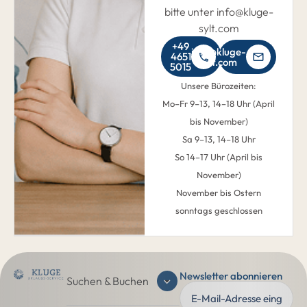
bitte unter info@kluge-
sylt.com
+49
info@kluge-
4651
sylt.com
5015
Unsere Bürozeiten:
Mo–Fr 9–13, 14–18 Uhr (April
bis November)
Sa 9–13, 14–18 Uhr
So 14–17 Uhr (April bis
November)
November bis Ostern
sonntags geschlossen
Newsletter abonnieren
Suchen & Buchen