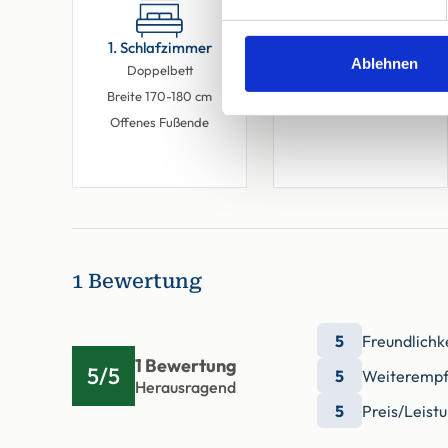
1. Schlafzimmer
2. Schlafzimmer
Ablehnen
Doppelbett
Kleines Doppelbett
Breite 170-180 cm
Breite < 170 cm
Offenes Fußende
1 Bewertung
5
Freundlichk
1 Bewertung
5/5
5
Weiterempf
Herausragend
5
Preis/Leist