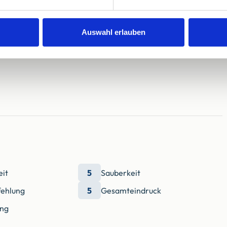
Auswahl erlauben
eit
5
Sauberkeit
ehlung
5
Gesamteindruck
ung