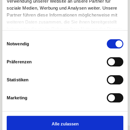
Verwendung unserer Website an unsere Partner für
soziale Medien, Werbung und Analysen weiter. Unsere
Partner führen diese Informationen möglicherweise mit
Ihre Buchungsvorteile
weiteren Daten zusammen, die Sie ihnen bereitgestellt
haben oder die sie im Rahmen Ihrer Nutzung der Dienste
Sofortige Buchungsbestätigung
Flexible An- und Abreise 24/7
gesammelt haben.
Einwilligungsauswahl
Bestpreis-Garantie für Ihren Urlaub
Notwendig
Persönlicher Ansprechpartner vor Ort
Willkommensgruß in der Ferienunterkunft
eigene Haustechniker
eigene Hausdamen
Präferenzen
Statistiken
Marketing
Alle zulassen