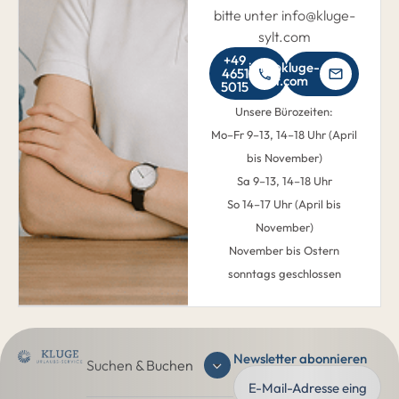
bitte unter info@kluge-
sylt.com
+49
info@kluge-
4651
sylt.com
5015
Unsere Bürozeiten:
Mo–Fr 9–13, 14–18 Uhr (April
bis November)
Sa 9–13, 14–18 Uhr
So 14–17 Uhr (April bis
November)
November bis Ostern
sonntags geschlossen
Newsletter abonnieren
Suchen & Buchen