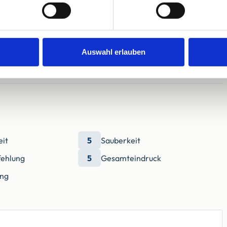
Einzelbett
Auswahl erlauben
eit
5
Sauberkeit
ehlung
5
Gesamteindruck
ung