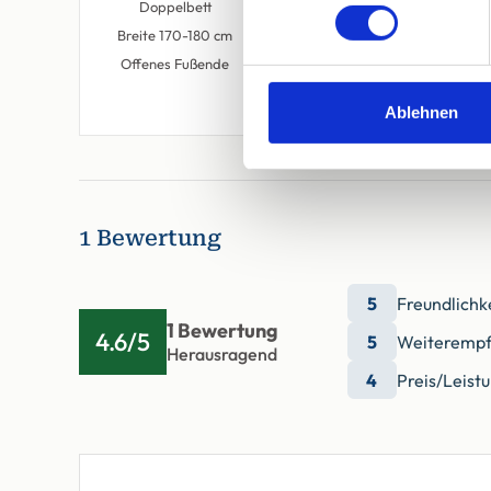
Doppelbett
Einzelbett
Breite 170-180 cm
Offenes Fußende
Ablehnen
1 Bewertung
5
Freundlichk
1 Bewertung
4.6/5
5
Weiterempf
Herausragend
4
Preis/Leist